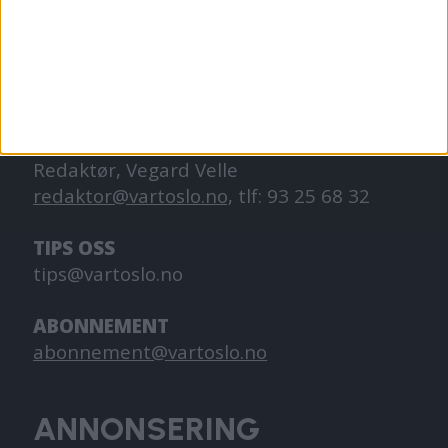
hverdagslivet i Oslo, fra der du bor, jobber
og går på skole.
KONTAKT OSS
Redaktør, Vegard Velle
redaktor@vartoslo.no,
tlf: 93 25 68 32
TIPS OSS
tips@vartoslo.no
ABONNEMENT
abonnement@vartoslo.no
ANNONSERING