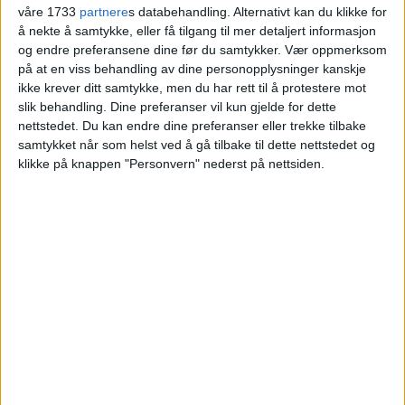
våre 1733
partnere
s databehandling. Alternativt kan du klikke for
med
å nekte å samtykke, eller få tilgang til mer detaljert informasjon
og endre preferansene dine før du samtykker.
Vær oppmerksom
på at en viss behandling av dine personopplysninger kanskje
Blokkleilighet i Nydalen kjøpt for 4,8 millioner.
ikke krever ditt samtykke, men du har rett til å protestere mot
slik behandling. Dine preferanser vil kun gjelde for dette
nettstedet. Du kan endre dine preferanser eller trekke tilbake
VårtOslo
samtykket når som helst ved å gå tilbake til dette nettstedet og
klikke på knappen "Personvern" nederst på nettsiden.
08.05.2026 - 09:05
PUBLISERT
En leilighet i Fernanda Nissens Gate 1A, B i
Nydalen har skiftet hender.
For 4.750.000 kroner gikk eiendommen fra