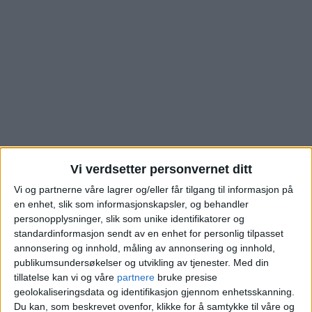
Vi verdsetter personvernet ditt
Vi og partnerne våre lagrer og/eller får tilgang til informasjon på
Leiligheten i Fernanda
en enhet, slik som informasjonskapsler, og behandler
personopplysninger, slik som unike identifikatorer og
Nissens Gate i Nydalen
standardinformasjon sendt av en enhet for personlig tilpasset
annonsering og innhold, måling av annonsering og innhold,
er akkurat solgt. Se
publikumsundersøkelser og utvikling av tjenester.
Med din
tillatelse kan vi og våre
partnere
bruke presise
hva kjøperen måtte ut
geolokaliseringsdata og identifikasjon gjennom enhetsskanning.
Du kan, som beskrevet ovenfor, klikke for å samtykke til våre og