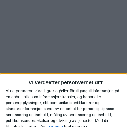
Leilighet i Minister
Vi verdsetter personvernet ditt
Vi og partnerne våre lagrer og/eller får tilgang til informasjon på
Ditleffs vei på Kringsjå
en enhet, slik som informasjonskapsler, og behandler
personopplysninger, slik som unike identifikatorer og
solgt. Sjekk
standardinformasjon sendt av en enhet for personlig tilpasset
annonsering og innhold, måling av annonsering og innhold,
salgssummen
publikumsundersøkelser og utvikling av tjenester.
Med din
tillatelse kan vi og våre
partnere
bruke presise