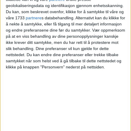
geolokaliseringsdata og identifikasjon gjennom enhetsskanning.
Blokkleilighet på Kringsjå solgt fra Anders
Du kan, som beskrevet ovenfor, klikke for å samtykke til våre og
Berntsen Øksenholt og Hanne Herigstad
våre 1733
partnere
s databehandling. Alternativt kan du klikke for
å nekte å samtykke, eller få tilgang til mer detaljert informasjon
Mong til Sjur Obrestad Gabrielsen og
og endre preferansene dine før du samtykker.
Vær oppmerksom
Madelène Wanvik Holum.
på at en viss behandling av dine personopplysninger kanskje
ikke krever ditt samtykke, men du har rett til å protestere mot
slik behandling. Dine preferanser vil kun gjelde for dette
VårtOslo
nettstedet. Du kan endre dine preferanser eller trekke tilbake
samtykket når som helst ved å gå tilbake til dette nettstedet og
klikke på knappen "Personvern" nederst på nettsiden.
05.06.2026 - 09:11
PUBLISERT
Leiligheten i Minister Ditleffs vei 17A på
Kringsjå ble nylig solgt for 10.600.000