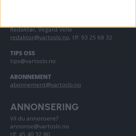
KONTAKT OSS
Redaktør, Vegard Velle
redaktor@vartoslo.no,
tlf: 93 25 68 32
TIPS OSS
tips@vartoslo.no
ABONNEMENT
abonnement@vartoslo.no
ANNONSERING
Vil du annonsere?
annonse@vartoslo.no
tlf: 45 40 32 80