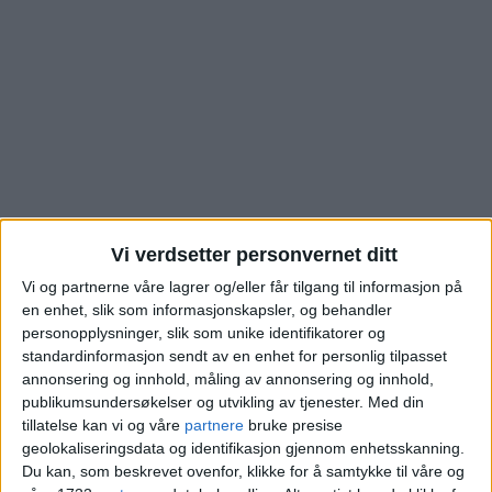
Vi verdsetter personvernet ditt
Vi og partnerne våre lagrer og/eller får tilgang til informasjon på
Leilighet i Kurveien på
en enhet, slik som informasjonskapsler, og behandler
personopplysninger, slik som unike identifikatorer og
Kjelsås solgt. Så mye
standardinformasjon sendt av en enhet for personlig tilpasset
annonsering og innhold, måling av annonsering og innhold,
publikumsundersøkelser og utvikling av tjenester.
Med din
satt selgeren igjen med
tillatelse kan vi og våre
partnere
bruke presise
geolokaliseringsdata og identifikasjon gjennom enhetsskanning.
Du kan, som beskrevet ovenfor, klikke for å samtykke til våre og
Blokkleilighet på Kjelsås kjøpt for 6,6