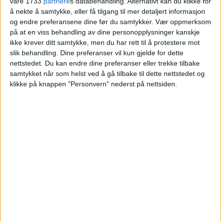
våre 1733
partnere
s databehandling. Alternativt kan du klikke for
millioner.
å nekte å samtykke, eller få tilgang til mer detaljert informasjon
og endre preferansene dine før du samtykker.
Vær oppmerksom
på at en viss behandling av dine personopplysninger kanskje
VårtOslo
ikke krever ditt samtykke, men du har rett til å protestere mot
slik behandling. Dine preferanser vil kun gjelde for dette
nettstedet. Du kan endre dine preferanser eller trekke tilbake
samtykket når som helst ved å gå tilbake til dette nettstedet og
10.04.2026 - 09:07
PUBLISERT
klikke på knappen "Personvern" nederst på nettsiden.
En leilighet i Kurveien 9 på Kjelsås er
solgt for 6.560.000 kroner.
Selger er Maria Ødegaard Kubosch, og
kjøper er Torunn Kvalsvik. Salget ble