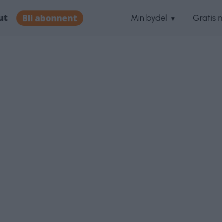
ut
Bli abonnent
Min bydel
Gratis 