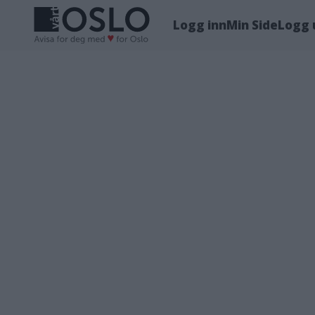
Logg inn
Min Side
Logg 