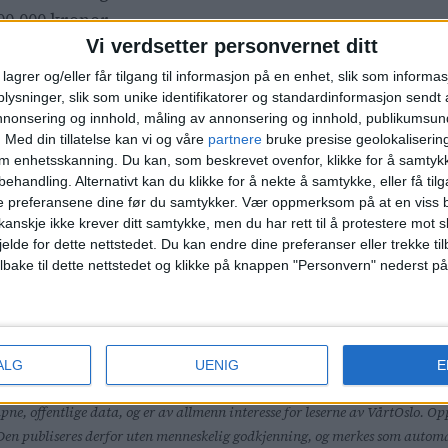
00.000 kroner.
Vi verdsetter personvernet ditt
g i nærområdet?
Du finner alle de siste salgene i Nord
lagrer og/eller får tilgang til informasjon på en enhet, slik som informa
ysninger, slik som unike identifikatorer og standardinformasjon sendt 
annonsering og innhold, måling av annonsering og innhold, publikumsu
.
Med din tillatelse kan vi og våre
partnere
bruke presise geolokaliserin
r 2. Gamle Kjelsåsvei 9B, 22.500.000 kroner 3. Gamle Kj
om enhetsskanning. Du kan, som beskrevet ovenfor, klikke for å samtykk
 5. Kastanjeveien 9C, 21.150.000 kroner
behandling. Alternativt kan du klikke for å nekte å samtykke, eller få tilga
e preferansene dine før du samtykker.
Vær oppmerksom på at en viss b
anskje ikke krever ditt samtykke, men du har rett til å protestere mot s
å denne listen.
jelde for dette nettstedet. Du kan endre dine preferanser eller trekke t
ilbake til dette nettstedet og klikke på knappen "Personvern" nederst på
oner 2.
Grefsenkollveien 12A
, 3.500.000 kroner 3. Gref
efsenkollveien 12B, 3.650.000 kroner
ALG
UENIG
E
åpne, offentlige data, og er av allmenn interesse for leserne av VårtOslo.
. Den publiseres derfor uten menneskelig godkjenning, og merkes som automa